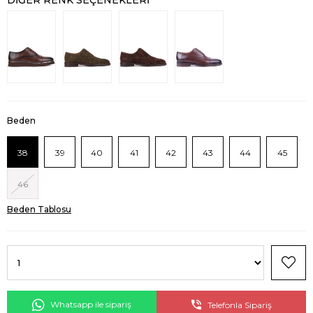
DIĞER RENK SEÇENEKLERI
Beden
38
39
40
41
42
43
44
45
46
Beden Tablosu
Whatsapp ile sipariş
Telefonla Sipariş