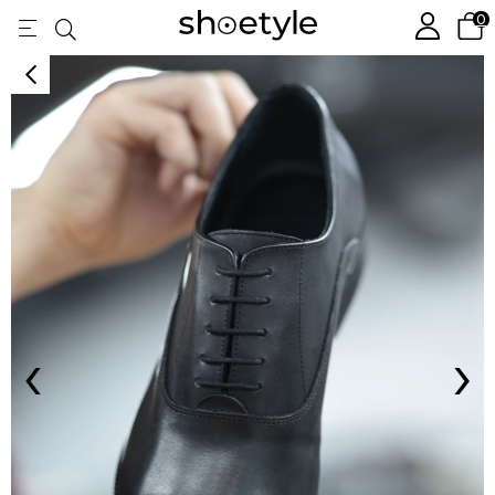
0
‹
›