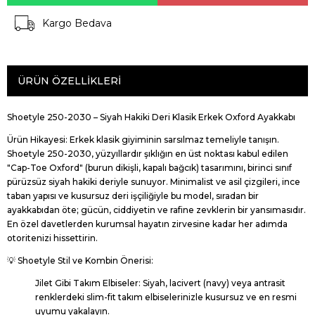
Kargo Bedava
ÜRÜN ÖZELLIKLERI
Shoetyle 250-2030 – Siyah Hakiki Deri Klasik Erkek Oxford Ayakkabı
Ürün Hikayesi:
Erkek klasik giyiminin sarsılmaz temeliyle tanışın.
Shoetyle 250-2030
, yüzyıllardır şıklığın en üst noktası kabul edilen
"Cap-Toe Oxford" (burun dikişli, kapalı bağcık) tasarımını, birinci sınıf
pürüzsüz siyah hakiki deriyle sunuyor. Minimalist ve asil çizgileri, ince
taban yapısı ve kusursuz deri işçiliğiyle bu model, sıradan bir
ayakkabıdan öte; gücün, ciddiyetin ve rafine zevklerin bir yansımasıdır.
En özel davetlerden kurumsal hayatın zirvesine kadar her adımda
otoritenizi hissettirin.
💡 Shoetyle Stil ve Kombin Önerisi:
Jilet Gibi Takım Elbiseler:
Siyah, lacivert (navy) veya antrasit
renklerdeki slim-fit takım elbiselerinizle kusursuz ve en resmi
uyumu yakalayın.