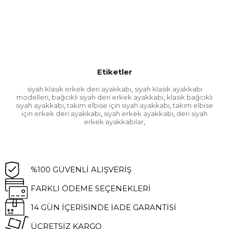
Etiketler
siyah klasik erkek deri ayakkabı
siyah klasik ayakkabı
,
modelleri
bağcıklı siyah deri erkek ayakkabı
klasik bağcıklı
,
,
siyah ayakkabı
takım elbise için siyah ayakkabı
takım elbise
,
,
için erkek deri ayakkabı
siyah erkek ayakkabı
deri siyah
,
,
erkek ayakkabılar
,
%100 GÜVENLİ
ALIŞVERİŞ
FARKLI ÖDEME
SEÇENEKLERİ
14 GÜN İÇERİSİNDE
İADE GARANTİSİ
ÜCRETSİZ KARGO