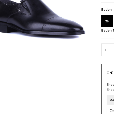
Beden
39
Beden T
Ürü
Shoe
Shoe
Me
Ci