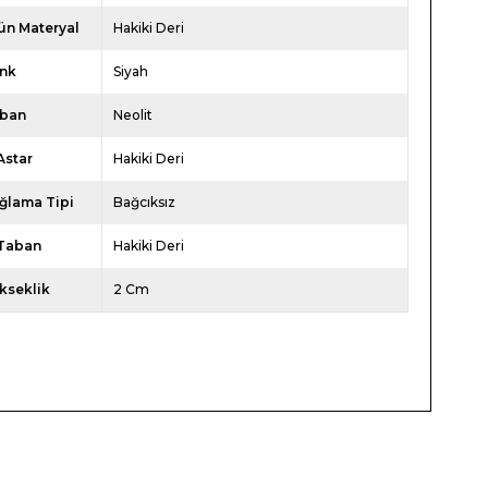
ün Materyal
Hakiki Deri
nk
Siyah
ban
Neolit
Astar
Hakiki Deri
ğlama Tipi
Bağcıksız
 Taban
Hakiki Deri
kseklik
2 Cm