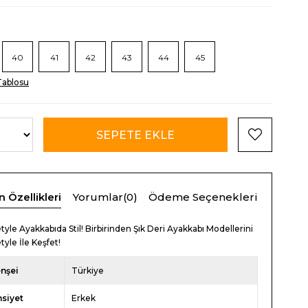
40
41
42
43
44
45
ablosu
n Özellikleri
Yorumlar
(0)
Ödeme Seçenekleri
tyle Ayakkabıda Stil! Birbirinden Şık Deri Ayakkabı Modellerini
tyle İle Keşfet!
nşei
Türkiye
nsiyet
Erkek