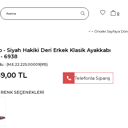
0
< < Önceki Sayfaya Dön
 - Siyah Hakiki Deri Erkek Klasik Ayakkabı
 - 6938
du
(M.E.22.22S.00009|915)
59,00 TL
Telefonla Sipariş
 RENK SEÇENEKLERI