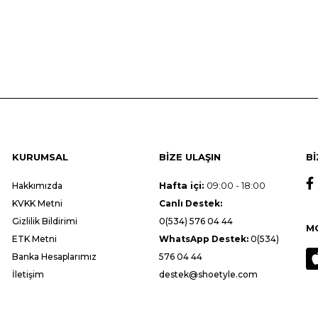
KURUMSAL
BİZE ULAŞIN
Bİ
Hakkımızda
Hafta içi:
09:00 - 18:00
KVKK Metni
Canlı Destek:
Gizlilik Bildirimi
0(534) 576 04 44
M
ETK Metni
WhatsApp Destek:
0(534)
Banka Hesaplarımız
576 04 44
İletişim
destek@shoetyle.com