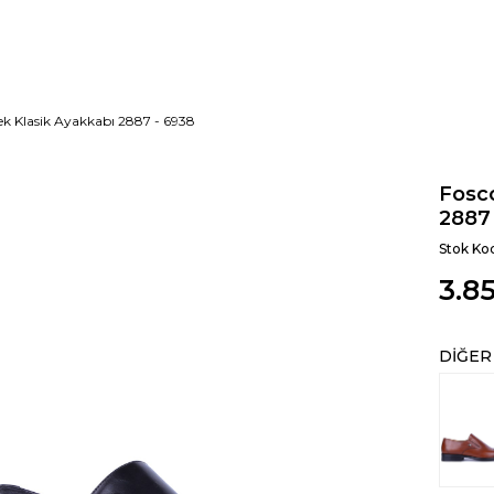
kek Klasik Ayakkabı 2887 - 6938
Fosco
2887
Stok Ko
3.8
DIĞER