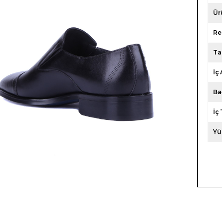
Ür
Re
Ta
İç 
Ba
İç
Yü